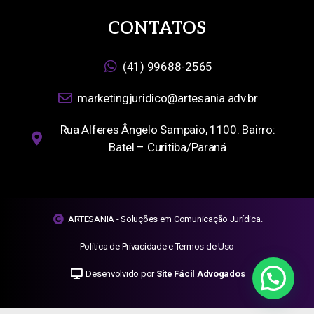
CONTATOS
(41) 99688-2565
marketingjuridico@artesania.adv.br
Rua Alferes Ângelo Sampaio, 1100. Bairro:
Batel – Curitiba/Paraná
ARTESANIA - Soluções em Comunicação Jurídica.
Política de Privacidade e Termos de Uso
Desenvolvido por
Site Fácil Advogados
Fale agora conosco!