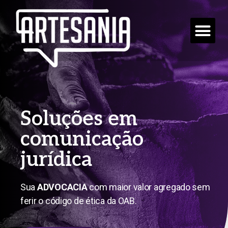
INÍCIO
QUEM SOMOS
SERVIÇOS
PORTFÓLIO
BLOG
CONTATO
Soluções em
comunicação
jurídica
Sua
ADVOCACIA
com maior valor agregado sem
ferir o código de ética da OAB.