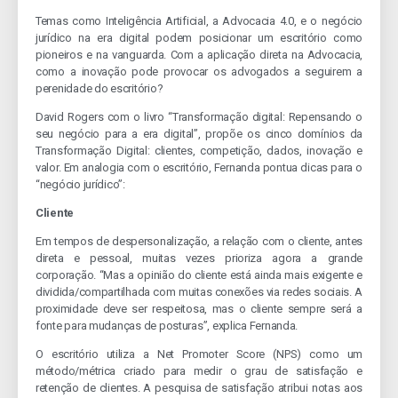
Temas como Inteligência Artificial, a Advocacia 4.0, e o negócio
jurídico na era digital podem posicionar um escritório como
pioneiros e na vanguarda. Com a aplicação direta na Advocacia,
como a inovação pode provocar os advogados a seguirem a
perenidade do escritório?
David Rogers com o livro “Transformação digital: Repensando o
seu negócio para a era digital”, propõe os cinco domínios da
Transformação Digital: clientes, competição, dados, inovação e
valor. Em analogia com o escritório, Fernanda pontua dicas para o
“negócio jurídico”:
Cliente
Em tempos de despersonalização, a relação com o cliente, antes
direta e pessoal, muitas vezes prioriza agora a grande
corporação. “Mas a opinião do cliente está ainda mais exigente e
dividida/compartilhada com muitas conexões via redes sociais. A
proximidade deve ser respeitosa, mas o cliente sempre será a
fonte para mudanças de posturas”, explica Fernanda.
O escritório utiliza a Net Promoter Score (NPS) como um
método/métrica criado para medir o grau de satisfação e
retenção de clientes. A pesquisa de satisfação atribui notas aos