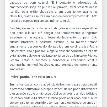
causado ao bem cultural. “É importante o advogado do
empreendedor (seja ele público ou privado) estar presente nessa
reunião, para então chegarem a um bom termo quanto às
cláusulas, prazos e multas em caso de descumprimento do TAC”,
ressalta a especialista em patrimônio cultural.
Das leis, decretos, portarias e instruções normativas específicas
dos bens culturais até chegar aos tombamentos e registros
estaduais e municipais, o leque da legislação do patrimônio
cultural brasileiro é bastante extenso e ao mesmo tempo
amplamente desconhecido do público em geral, analisa Paôla.
“No entanto, não é possível alegar o desconhecimento da lei para
evitar abertura de denúncia junto ao Iphan ou ao Ministério Público
Federal. Então o segredo é conhecer o arcabouço legal e
acompanhar as modificações quanto aos ritos do licenciamento
ambiental”.
Imóvel particular X valor cultural
Em muitos casos, com a ausência de leis municipais para garantir
a proteção patrimonial, o próprio Poder Público pode determinar a
preservação sobre o interesse público através das vias judiciais.
Há casos onde o Ministério Público pode abrir ação civil pública
até contra o Iphan exigindo o tombamento ou registro de um bem