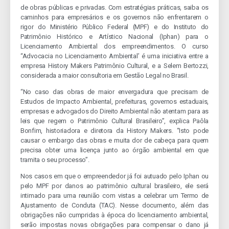
de obras públicas e privadas. Com estratégias práticas, saiba os
caminhos para empresários e os governos não enfrentarem o
rigor do Ministério Público Federal (MPF) e do Instituto do
Patrimônio Histórico e Artístico Nacional (Iphan) para o
Licenciamento Ambiental dos empreendimentos. O curso
“Advocacia no Licenciamento Ambiental’ é uma iniciativa entre a
empresa History Makers Patrimônio Cultural, e a Selem Bertozzi,
considerada a maior consultoria em Gestão Legal no Brasil.
“No caso das obras de maior envergadura que precisam de
Estudos de Impacto Ambiental, prefeituras, governos estaduais,
empresas e advogados do Direito Ambiental não atentam para as
leis que regem o Patrimônio Cultural Brasileiro”, explica Paôla
Bonfim, historiadora e diretora da History Makers. “Isto pode
causar o embargo das obras e muita dor de cabeça para quem
precisa obter uma licença junto ao órgão ambiental em que
tramita o seu processo”.
Nos casos em que o empreendedor já foi autuado pelo Iphan ou
pelo MPF por danos ao patrimônio cultural brasileiro, ele será
intimado para uma reunião com vistas a celebrar um Termo de
Ajustamento de Conduta (TAC). Nesse documento, além das
obrigações não cumpridas à época do licenciamento ambiental,
serão impostas novas obrigações para compensar o dano já